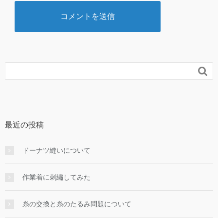

最近の投稿
ドーナツ縫いについて
作業着に刺繡してみた
糸の交換と糸のたるみ問題について