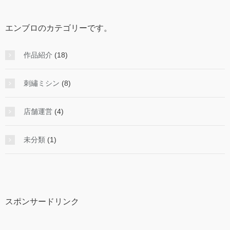
エンブロのカテゴリーです。
作品紹介
(18)
刺繡ミシン
(8)
店舗運営
(4)
未分類
(1)
スポンサードリンク