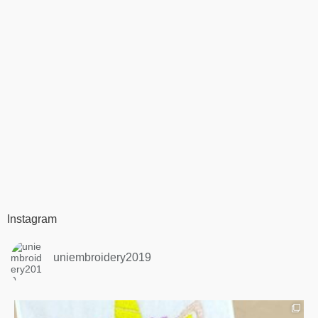
Instagram
uniembroidery2019