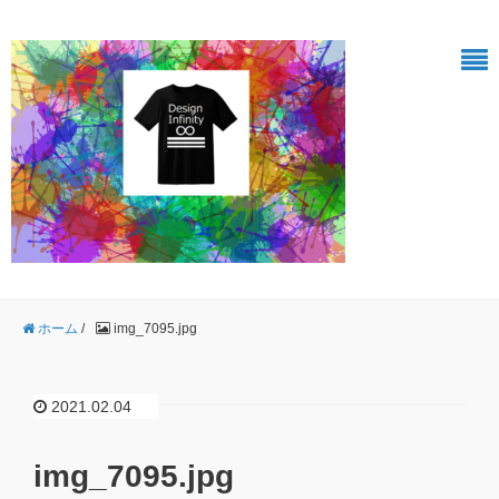
ホーム
/
img_7095.jpg
2021.02.04
img_7095.jpg