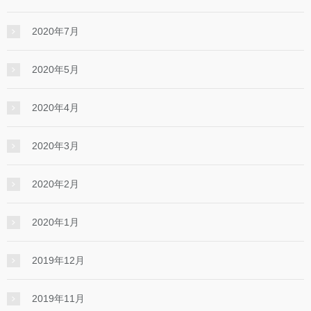
2020年7月
2020年5月
2020年4月
2020年3月
2020年2月
2020年1月
2019年12月
2019年11月