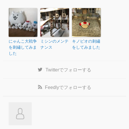
にゃんこ大戦争
ミシンのメンテ
キノピオの刺繡
を刺繡してみま
ナンス
をしてみました
した
Twitter
でフォローする
Feedly
でフォローする