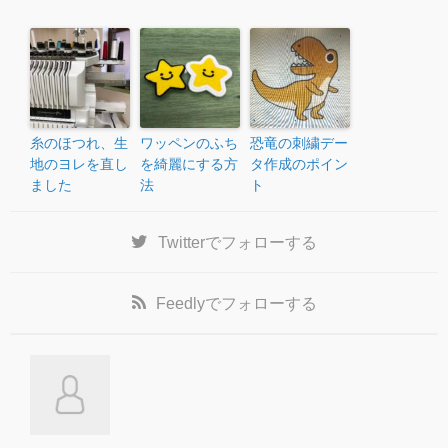
糸のほつれ、生
ワッペンのふち
恐竜の刺繍デー
地のヨレを直し
を綺麗にする方
タ作成のポイン
ました
法
ト
Twitter
でフォローする
Feedly
でフォローする