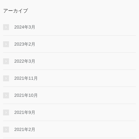
アーカイブ
2024年3月
2023年2月
2022年3月
2021年11月
2021年10月
2021年9月
2021年2月