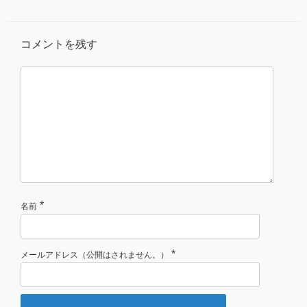
コメントを残す
*
名前
*
メールアドレス（公開はされません。）