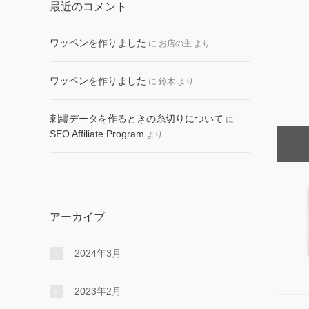
最近のコメント
ワッペンを作りました
に
お店の主
より
ワッペンを作りました
に
鈴木
より
刺繡データを作るときの糸切りについて
に
SEO Affiliate Program
より
アーカイブ
2024年3月
2023年2月