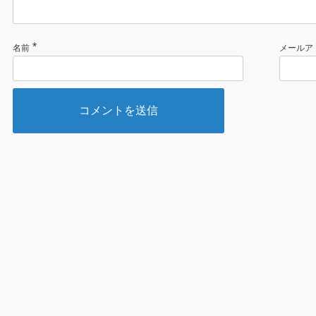
*
名前
メールア