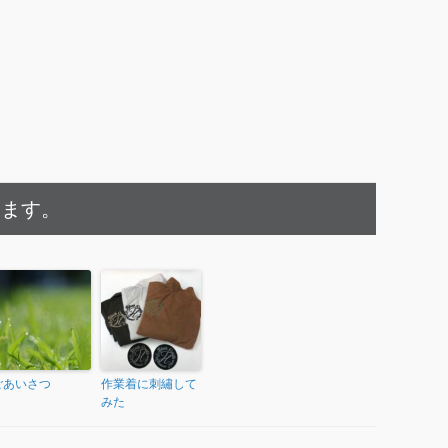
きます。
ごあいさつ
作業着に刺繡して
みた