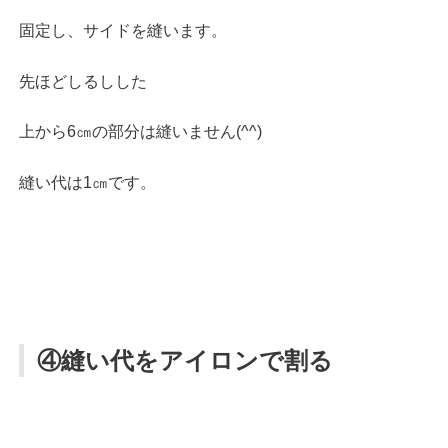
固定し、サイドを縫います。
先ほどしるしした
上から6㎝の部分は縫いません(^^)
縫い代は1㎝です。
④縫い代をアイロンで割る