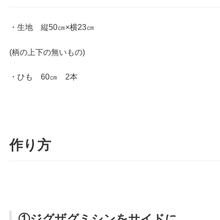
・生地 縦50㎝×横23㎝
(柄の上下の無いもの)
・ひも 60㎝ 2本
作り方
①ジグザグミシンをサイドに